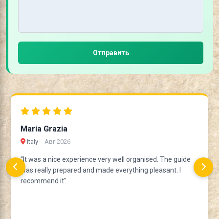
Отправить
Maria Grazia
Italy
Авг 2026
"It was a nice experience very well organised. The guide
was really prepared and made everything pleasant. I
recommend it"