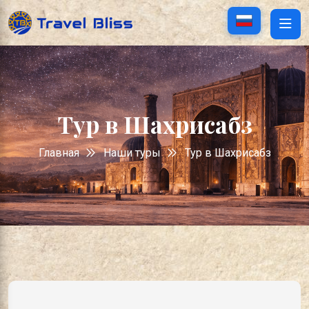
Тур в Шахрисабз
Главная
Наши туры
Тур в Шахрисабз