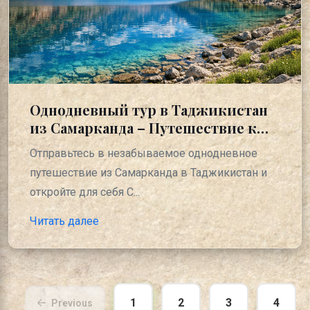
Однодневный тур в Таджикистан
из Самарканда – Путешествие к
Семи озёрам Фанских гор
Отправьтесь в незабываемое однодневное
путешествие из Самарканда в Таджикистан и
откройте для себя С...
Читать далее
1
2
3
4
Previous