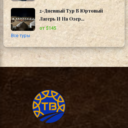
2-Дневный Тур В Юртовый
Лагерь И На Озер...
от $145
Все туры