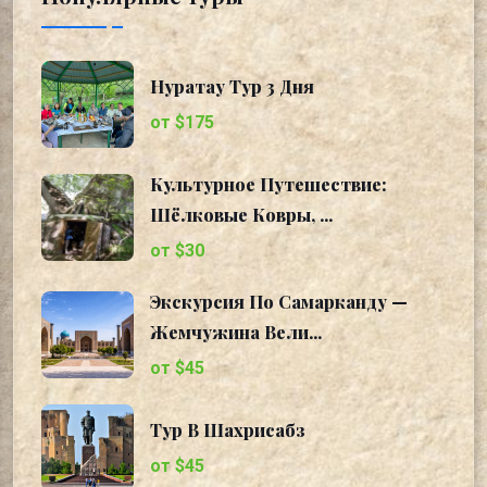
Нуратау Тур 3 Дня
от $175
Культурное Путешествие:
Шёлковые Ковры, ...
от $30
Экскурсия По Самарканду —
Жемчужина Вели...
от $45
Тур В Шахрисабз
от $45