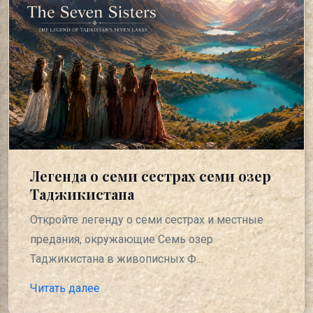
Легенда о семи сестрах семи озер
Таджикистана
Откройте легенду о семи сестрах и местные
предания, окружающие Семь озер
Таджикистана в живописных Ф...
Читать далее