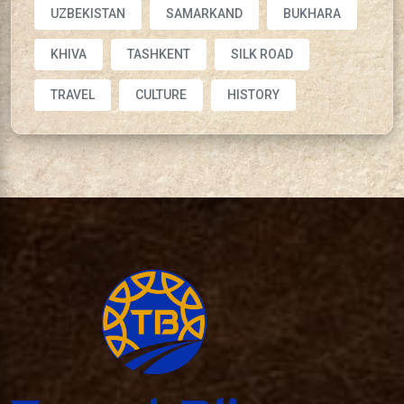
UZBEKISTAN
SAMARKAND
BUKHARA
KHIVA
TASHKENT
SILK ROAD
TRAVEL
CULTURE
HISTORY